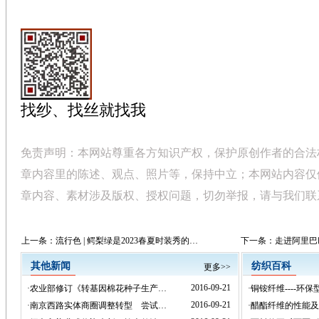
找纱、找丝就找我
免责声明：本网站尊重各方知识产权，保护原创作者的合法
章内容里的陈述、观点、照片等，保持中立；本网站内容仅
章内容、素材涉及版权、授权问题，切勿举报，请与我们联
上一条：
流行色 | 鳄梨绿是2023春夏时装秀的…
下一条：
走进阿里巴
其他新闻
纺织百科
更多>>
2016-09-21
·
农业部修订《转基因棉花种子生产…
·
铜铵纤维----环
2016-09-21
·
南京西路实体商圈调整转型 尝试…
·
醋酯纤维的性能及