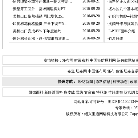
2016-09-21
·
绍兴印染业或将迎来新一轮大整治…
·
面料的正反面区别
2016-09-20
·
聚酯开工回升 需求回暖将对PT…
·
坯布的几个基本概
2016-09-20
·
美棉出口依然强劲 同比增长25…
·
针织与棉纱─针织
2016-09-20
·
印度棉花价格坚挺 产量下调至5…
·
抗菌纤维与抗菌后
2016-09-20
·
美棉出口完成45% 下年度签约…
·
E-PTFE面料介绍
2016-09-20
·
国际棉价止涨下跌 供需形势逐渐…
·
竹炭纤维
友情链接：
坯布网
时装布料
中国轻纺原料网
绍兴做网站
布道
坯布网
中国坯布网
坯布
色坯
坯布交
快速导航：
轻纺新闻
|
原料信息
|
科技动态
|
政策
阻燃面料
新纤维面料
麂皮绒
雪纺
窗帘布
特丽纶
竹纤维布
双宫绸
网站备案/许可证号：
浙ICP备11055134
专家热线：0575-
版权所有：
绍兴宝通网络科技有限公司
Copyr