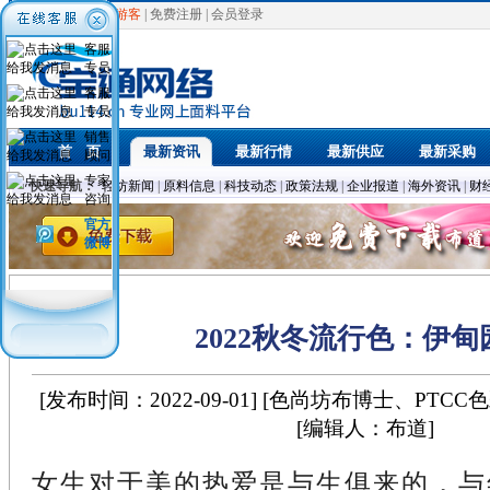
欢迎光临，
游客
|
免费注册
|
会员登录
客服
专员
客服
专员
销售
首 页
最新资讯
最新行情
最新供应
最新采购
顾问
专家
快速导航：
轻纺新闻
|
原料信息
|
科技动态
|
政策法规
|
企业报道
|
海外资讯
|
财
咨询
官方
微博
2022秋冬流行色：伊甸
[发布时间：2022-09-01] [色尚坊布博士、PTC
[编辑人：布道]
女生对于美的热爱是与生俱来的，与