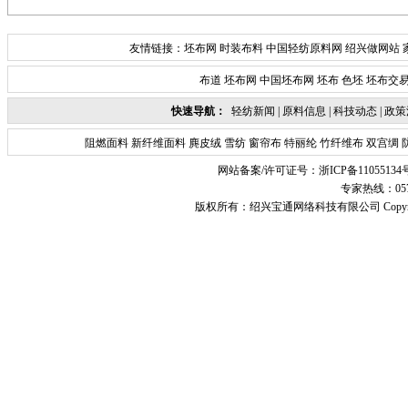
友情链接：
坯布网
时装布料
中国轻纺原料网
绍兴做网站
布道
坯布网
中国坯布网
坯布
色坯
坯布交
快速导航：
轻纺新闻
|
原料信息
|
科技动态
|
政策
阻燃面料
新纤维面料
麂皮绒
雪纺
窗帘布
特丽纶
竹纤维布
双宫绸
网站备案/许可证号：
浙ICP备11055134
专家热线：0575-
版权所有：
绍兴宝通网络科技有限公司
Copyr