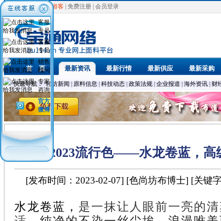
欢迎光临，
游客
|
免费注册
|
会员登录
客服
专员
客服
专员
销售
首 页
最新资讯
最新行情
最新供应
最新采购
顾问
专家
快速导航：
轻纺新闻
|
原料信息
|
科技动态
|
政策法规
|
企业报道
|
海外资讯
|
财
咨询
官方
微博
2023流行色——水龙卷蓝，
[发布时间：2023-02-07] [色尚坊布博士] [关键
水龙卷蓝，
是一抹让人眼前一亮的清