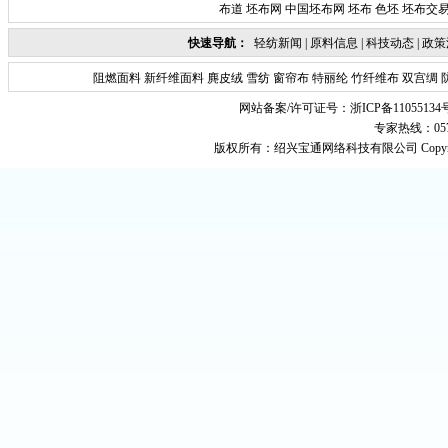
布道
坯布网
中国坯布网
坯布
色坯
坯布交
快速导航：
轻纺新闻
|
原料信息
|
科技动态
|
政策
阻燃面料
新纤维面料
麂皮绒
雪纺
窗帘布
特丽纶
竹纤维布
双宫绸
网站备案/许可证号：
浙ICP备11055134
专家热线：0575-
版权所有：
绍兴宝通网络科技有限公司
Copyr