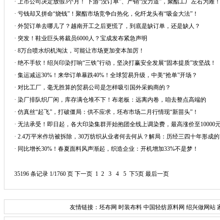
·
上市公司决定放假3个月！ 下游“没订单”、产销“没力道”，聚酯工厂左右为难
·
亏钱却又拼命“烧钱”！聚酯市场竞争白热化，化纤龙头有“吸金大法”！
·
外贸订单去哪儿了？越南开工之后更慌了，到底是缺订单，还是缺人？
·
突发！鞋业巨头将裁员6000人？宝成发布紧急声明
·
8万台喷水织机淘汰，可能让市场更加变本加厉！
·
绝不手软！绍兴印染打响“三铁”行动，坚决打赢安全发展“固本提质”攻坚战！
·
集运减运30%！来华订单暴跌40%！全球贸易升级，中美“抢单”开场？
·
对比工厂，毫无胜算的贸易公司是怎样吸引国外采购商的？
·
染厂排队织厂闲，库存满仓堆不下！布老板：远离内卷，咱去整点高端的
·
仿真丝“起飞”，打破僵局：供不应求，坯布市场二月行情现“新苗头”！
·
无法承受！即日起，各大印染集群开始抱团全线上调染费，最高涨价至10000元
·
2.4万平米作坊被拆除，30万纺织从业者何去何从？解局：历经三四十年形成
·
同比增长30%！春夏面料风声渐起，织造企业：开机增加33%不是梦！
35196 条记录 1/1760 页
下一页
1
2
3
4
5
下5页
最后一页
友情链接：
坯布网
时装布料
中国轻纺原料网
绍兴做网站