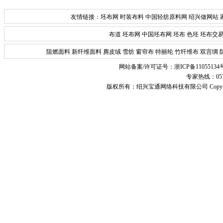
友情链接：
坯布网
时装布料
中国轻纺原料网
绍兴做网站
布道
坯布网
中国坯布网
坯布
色坯
坯布交
阻燃面料
新纤维面料
麂皮绒
雪纺
窗帘布
特丽纶
竹纤维布
双宫绸
网站备案/许可证号：
浙ICP备11055134
专家热线：0575-
版权所有：
绍兴宝通网络科技有限公司
Copyr