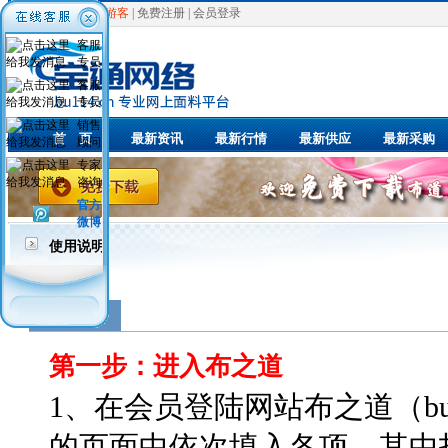
欢迎光临，
游客
|
免费注册
|
会员登录
客服
专员
客服
专员
销售
首 页
最新资讯
最新行情
最新供应
最新采购
顾问
专家
咨询
官方
微博
使用说明
服务指南
第一步：进入布之道
1、在会员登陆网站布之道（bu
的页面中依次填入各项，其中