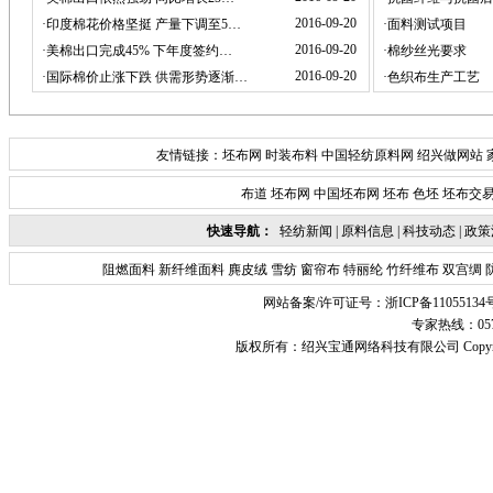
2016-09-20
·
印度棉花价格坚挺 产量下调至5…
·
面料测试项目
2016-09-20
·
美棉出口完成45% 下年度签约…
·
棉纱丝光要求
2016-09-20
·
国际棉价止涨下跌 供需形势逐渐…
·
色织布生产工艺
友情链接：
坯布网
时装布料
中国轻纺原料网
绍兴做网站
布道
坯布网
中国坯布网
坯布
色坯
坯布交
快速导航：
轻纺新闻
|
原料信息
|
科技动态
|
政策
阻燃面料
新纤维面料
麂皮绒
雪纺
窗帘布
特丽纶
竹纤维布
双宫绸
网站备案/许可证号：
浙ICP备11055134
专家热线：0575-
版权所有：
绍兴宝通网络科技有限公司
Copyr