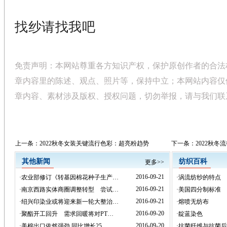
找纱请找我吧
免责声明：本网站尊重各方知识产权，保护原创作者的合法
章内容里的陈述、观点、照片等，保持中立；本网站内容仅
章内容、素材涉及版权、授权问题，切勿举报，请与我们联
上一条：
2022秋冬女装关键流行色彩：超亮粉趋势
下一条：
2022秋冬
其他新闻
纺织百科
更多>>
2016-09-21
·
农业部修订《转基因棉花种子生产…
·
涡流纺纱的特点
2016-09-21
·
南京西路实体商圈调整转型 尝试…
·
美国四分制标准
2016-09-21
·
绍兴印染业或将迎来新一轮大整治…
·
熔喷无纺布
2016-09-20
·
聚酯开工回升 需求回暖将对PT…
·
靛蓝染色
2016-09-20
·
美棉出口依然强劲 同比增长25…
·
抗菌纤维与抗菌后