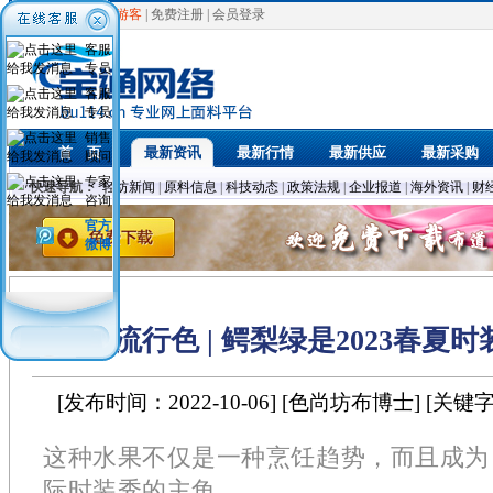
欢迎光临，
游客
|
免费注册
|
会员登录
客服
专员
客服
专员
销售
首 页
最新资讯
最新行情
最新供应
最新采购
顾问
专家
快速导航：
轻纺新闻
|
原料信息
|
科技动态
|
政策法规
|
企业报道
|
海外资讯
|
财
咨询
官方
微博
流行色 | 鳄梨绿是2023春夏
[发布时间：2022-10-06] [色尚坊布博士] [关键
这种水果不仅是一种烹饪趋势，而且成为 2
际时装秀的主角。