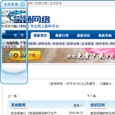
欢迎光临，
游客
|
免费注册
|
会员登录
客服
专员
客服
专员
销售
首 页
最新资讯
最新行情
最新供应
最新采购
顾问
专家
快速导航：
轻纺新闻
|
原料信息
|
科技动态
|
政策法规
|
企业报道
|
海外资讯
|
财
咨询
官方
微博
[发布时间：1970-01-01] [] [关键字：
] [编辑人：
上一条：
下一条：
其他新闻
纺织百科
更多>>
2016-09-21
·
农业部修订《转基因棉花种子生产…
·
麻型织物的特点和