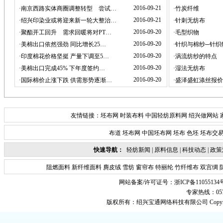
2016-09-21
·
南京西路实体商圈调整转型 尝试…
·
竹炭纤维
2016-09-21
·
绍兴印染业或将迎来新一轮大整治…
·
针刺无纺布
2016-09-20
·
聚酯开工回升 需求回暖将对PT…
·
毛型织物
2016-09-20
·
美棉出口依然强劲 同比增长25…
·
针织与棉纱─针织
2016-09-20
·
印度棉花价格坚挺 产量下调至5…
·
涡流纺纱的特点
2016-09-20
·
美棉出口完成45% 下年度签约…
·
湿法无纺布
2016-09-20
·
国际棉价止涨下跌 供需形势逐渐…
·
盛泽盛虹涤丝报价
友情链接：
坯布网
时装布料
中国轻纺原料网
绍兴做网站
布道
坯布网
中国坯布网
坯布
色坯
坯布交
快速导航：
轻纺新闻
|
原料信息
|
科技动态
|
政策
阻燃面料
新纤维面料
麂皮绒
雪纺
窗帘布
特丽纶
竹纤维布
双宫绸
网站备案/许可证号：
浙ICP备11055134
专家热线：0575-
版权所有：
绍兴宝通网络科技有限公司
Copyr