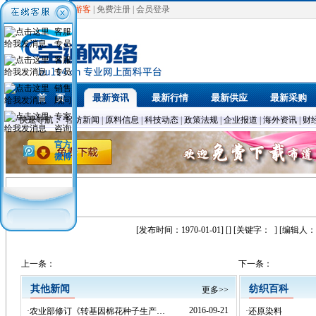
欢迎光临，
游客
|
免费注册
|
会员登录
客服
专员
客服
专员
销售
首 页
最新资讯
最新行情
最新供应
最新采购
顾问
专家
快速导航：
轻纺新闻
|
原料信息
|
科技动态
|
政策法规
|
企业报道
|
海外资讯
|
财
咨询
官方
微博
[发布时间：1970-01-01] [] [关键字：
] [编辑人：
上一条：
下一条：
其他新闻
纺织百科
更多>>
2016-09-21
·
农业部修订《转基因棉花种子生产…
·
还原染料