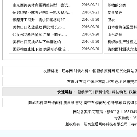
2016-09-21
·
南京西路实体商圈调整转型 尝试…
·
织物的分类
2016-09-21
·
绍兴印染业或将迎来新一轮大整治…
·
靛蓝染色
2016-09-20
·
聚酯开工回升 需求回暖将对PT…
·
卫衣
2016-09-20
·
美棉出口依然强劲 同比增长25…
·
日本蓄热保温面料
2016-09-20
·
印度棉花价格坚挺 产量下调至5…
·
山形斜纹
2016-09-20
·
美棉出口完成45% 下年度签约…
·
机织物生产过程之
2016-09-20
·
国际棉价止涨下跌 供需形势逐渐…
·
纺织面料测试方法
友情链接：
坯布网
时装布料
中国轻纺原料网
绍兴做网站
布道
坯布网
中国坯布网
坯布
色坯
坯布交
快速导航：
轻纺新闻
|
原料信息
|
科技动态
|
政策
阻燃面料
新纤维面料
麂皮绒
雪纺
窗帘布
特丽纶
竹纤维布
双宫绸
网站备案/许可证号：
浙ICP备11055134
专家热线：0575-
版权所有：
绍兴宝通网络科技有限公司
Copyr