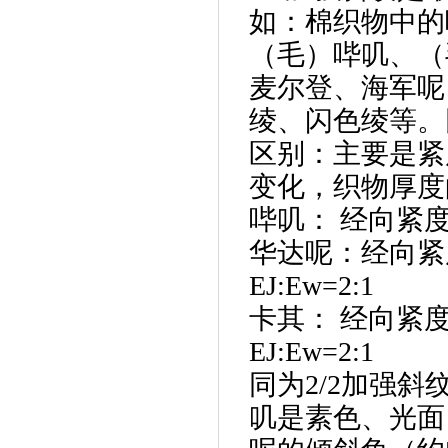
如：棉织物中的
（毛）哔叽、（
麦尔登、海军呢
绫、闪色绫等。
区别：主要是紧
变化，织物厚度
哔叽：
经向紧
华达呢：经向紧
EJ:Ew=2:1
卡其：
经向紧
EJ:Ew=2:1
同为
2/2
加强斜
叽是素色、光面