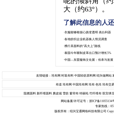
呢的倾斜角（约
大（约
63°
）。
了解此信息的人还
·衣服能够根据心跳变透明 表白利器
·各地纺织企业机器换人情况调查
·携行具面料的“高大上”路线
·泰国今年鞣制皮革出口预计增长5%
·中国—东盟服饰文化展：传承与发展
友情链接：
坯布网
时装布料
中国轻纺原料网
绍兴做网站
布道
坯布网
中国坯布网
坯布
色坯
坯布交
阻燃面料
新纤维面料
麂皮绒
雪纺
窗帘布
特丽纶
竹纤维布
双宫绸
网站备案/许可证号：
浙ICP备11055134
专家热线：0575-
版权所有：
绍兴宝通网络科技有限公司
Copyr