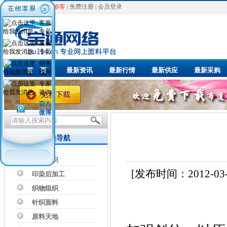
欢迎光临，
游客
|
免费注册
|
会员登录
客服
专员
客服
专员
销售
首 页
最新资讯
最新行情
最新供应
最新采购
顾问
专家
咨询
官方
微博
分类导航
织造知识
[发布时间：2012-03
印染后加工
织物组织
针织面料
原料天地