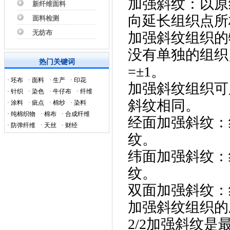
加强斜纹：以原
新纤维面料
向延长组织点所
面料检测
无纺布
加强斜纹组织的
没有单独的组织
热门关键词
=±1
。
·
坯布
·
面料
·
生产
·
印花
加强斜纹组织可
·
针织
·
染色
·
牛仔布
·
纤维
斜纹相同。
·
涂料
·
疵点
·
棉纱
·
染料
·
纯棉织物
·
棉布
·
合成纤维
经面加强斜纹：
·
防弹纤维
·
天丝
·
财经
纹。
纬面加强斜纹：
纹。
双面加强斜纹：
加强斜纹组织的
2/2
加强斜纹是