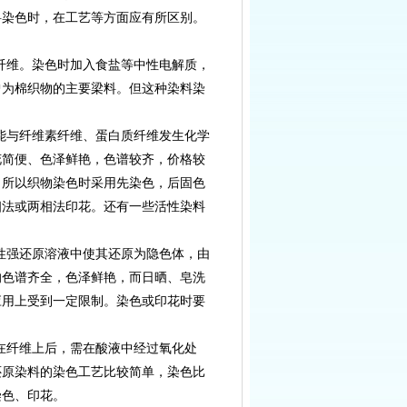
料染色时，在工艺等方面应有所区别。
棉纤维。染色时加入食盐等中性电解质，
曾为棉织物的主要梁料。但这种染料染
，能与纤维素纤维、蛋白质纤维发生化学
花简便、色泽鲜艳，色谱较齐，价格较
。所以织物染色时采用先染色，后固色
相法或两相法印花。还有一些活性染料
碱性强还原溶液中使其还原为隐色体，由
的色谱齐全，色泽鲜艳，而日晒、皂洗
应用上受到一定限制。染色或印花时要
染在纤维上后，需在酸液中经过氧化处
还原染料的染色工艺比较简单，染色比
染色、印花。