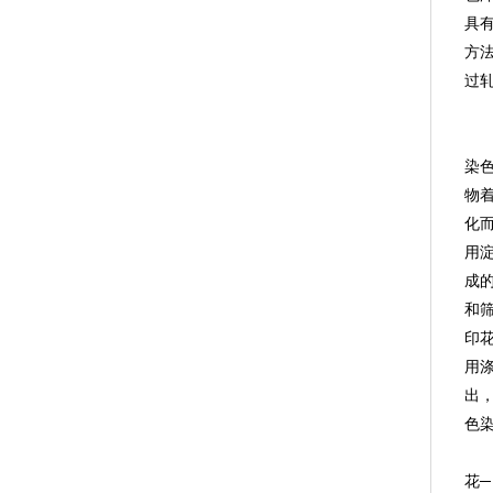
具
方
过
染
物
化
用
成
和
印
用
出
色
花─