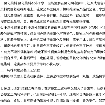
5. 硫化染料 硫化染料不溶于水，但能溶解在硫化纳溶液中，还原成隐
性染料而固着在棉纤维上。硫化染料主要用于棉纤维深色产品的染色，水
宜，但其磨擦色牢度较差，色泽不够鲜艳。某些染料（如硫化黑），在织
后需作防脆处理。黄、橙色硫化染料往往对纤维有光敏脆损作用。
6. 不溶性偶氮染料 不溶性偶氮染料是由两上染料中间打底齐（色酚）
色酚的烧碱溶液打底，然后用色基的重氮化溶液显色，织物上的色酚和色
染料，固着于织物上。由于色基进行重氮化反应时，需要用冰，所以不溶
艳，耐皂洗色牢度很好，耐日晒色牢度也较好，但磨擦色牢度较差，湿摩
7. 稳定不溶性偶氮染料 稳定不溶性偶氮染料是色酚钠盐与暂稳定的重
发生偶合反应。印花后经过一定的处理，暂稳定的重氮化合物转 化为活泼
偶氮染料。这类染料主要用于印制小块花纹。
二．纯棉织物染整工艺流程
纯棉织物染整工艺流程的选择，主要是根据织物的品种、规格、成品要
。
1. 练漂 天然纤维都含有杂质，在纺织加工过程中又加入了各浆料、油
碍染整加工的顺利进行，也影响织物的服用性能。练漂的目的是应用化学
织物洁白、柔软，具有良好的渗透性能，以满足服用要求，并为染色、印