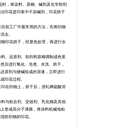
印花时，将染料、原糊、碱剂及化学助剂
相法印花是印浆中不加碱剂，印花烘干
是目前工厂中最常用的方法，先将织物
酚洗去。
织物印花烘干，经显色处理，再进行水
染料、还原剂、助剂和原糊调制成色浆
，然后进行氧化、皂煮、水洗、烘干，
轧还原剂与烧碱组成的溶液，立即进行
完成印花过程。
浆印在织物上，烘干后，浸轧稀硫酸溶
涂料与粘合剂、交链剂、乳化糊及其他
物上形成高分子薄膜，将涂料机械地粘
和混纺织物的印花。