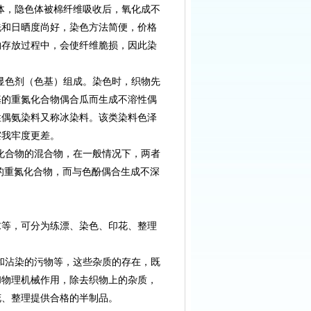
色体，隐色体被棉纤维吸收后，氧化成不
洗和日晒度尚好，染色方法简便，价格
物存放过程中，会使纤维脆损，因此染
和显色剂（色基）组成。染色时，织物先
基的重氮化合物偶合瓜而生成不溶性偶
性偶氨染料又称冰染料。该类染料色泽
擦我牢度更差。
氮化合物的混合物，在一般情况下，两者
的重氮化合物，而与色酚偶合生成不深
求等，可分为练漂、染色、印花、整理
剂和沾染的污物等，这些杂质的存在，既
和物理机械作用，除去织物上的杂质，
花、整理提供合格的半制品。