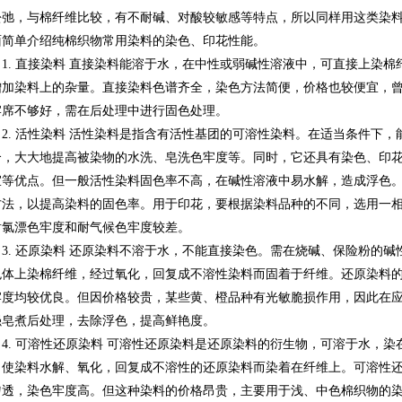
松弛，与棉纤维比较，有不耐碱、对酸较敏感等特点，所以同样用这类染
面简单介绍纯棉织物常用染料的染色、印花性能。
1. 直接染料 直接染料能溶于水，在中性或弱碱性溶液中，可直接上染
增加染料上的杂量。直接染料色谱齐全，染色方法简便，价格也较便宜，
牢席不够好，需在后处理中进行固色处理。
2. 活性染料 活性染料是指含有活性基团的可溶性染料。在适当条件下
合，大大地提高被染物的水洗、皂洗色牢度等。同时，它还具有染色、印
宜等优点。但一般活性染料固色率不高，在碱性溶液中易水解，造成浮色
方法，以提高染料的固色率。用于印花，要根据染料品种的不同，选用一
耐氯漂色牢度和耐气候色牢度较差。
3. 还原染料 还原染料不溶于水，不能直接染色。需在烧碱、保险粉的
色体上染棉纤维，经过氧化，回复成不溶性染料而固着于纤维。还原染料
牢度均较优良。但因价格较贵，某些黄、橙品种有光敏脆损作用，因此在
强皂煮后处理，去除浮色，提高鲜艳度。
4. 可溶性还原染料 可溶性还原染料是还原染料的衍生物，可溶于水，
，使染料水解、氧化，回复成不溶性的还原染料而染着在纤维上。可溶性
匀透，染色牢度高。但这种染料的价格昂贵，主要用于浅、中色棉织物的