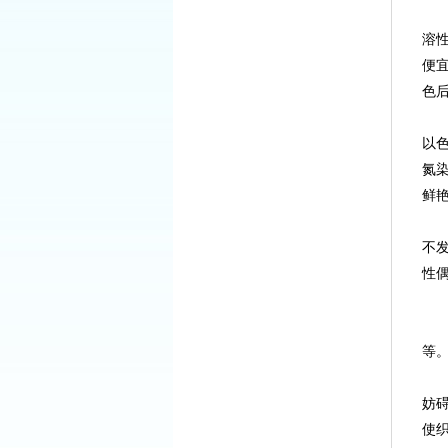
溶
便
色
以
氮
鲜
不
性
等
妨
使