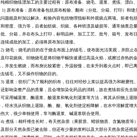
纯棉织物练漂加工的主要过程有：原布准备、烧毛、退浆、煮练、漂白
1) 原布准备：原布准备包括原布检验、翻布（分批、分箱、打印）和
现问题能及时加以解决。检验内容包括物理指标和外观疵点两项。前者包
度和密度、强力等，后者如纺疵、织疵、各种班渍及破损等。通常抽查总量
分批、分箱，并在布头上打印，标明品种、加工工艺、批号、箱号、发布
保连续成批的加工，必须将原布加以缝接。
2) 烧毛：烧毛的目的在于烧去布面上的绒毛，使布面光洁美观，并防止
匀及印花疵病。织物烧毛是将织物平幅快速通过高温火焰，或擦过赤热的
温，并发生燃烧，而布身比较紧密，升温较慢，在未升到着火点时，即已
烧去绒毛，又不操作织物的目的。
3) 退浆：纺织厂为了顺利的织布，往往对经纱上浆以提高强力和耐磨性
，还影响染整产品的质量，且会增加染化药品的消耗，故在煮练前应先去
料可采用碱退浆、酶退浆、酸退浆和氧化剂退浆等方法，将其从织物上退
降，经水洗从织物上退除。酶、酸、氧化剂使淀粉降解，在水中溶解度增
损伤大，很少单独使用，常与酶退浆、碱退浆联合使用。
4) 煮练：棉纤维生长时，有天然杂质（果胶质、蜡状物质、含氮物质等
料及部分天然杂质已被去除，但还有少量的浆料以及大部分天然杂质还残