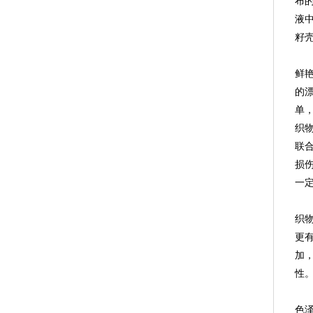
布
液
籽
鲜
的
单
织
联
损
一
织
更
加
性
色