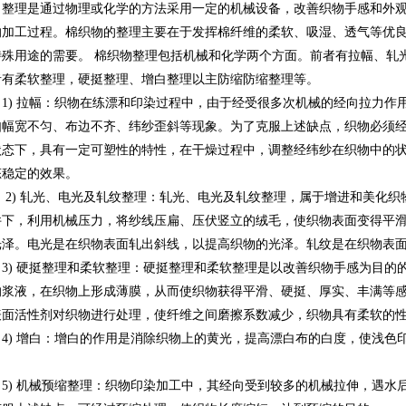
整理是通过物理或化学的方法采用一定的机械设备，改善织物手感和外
的加工过程。棉织物的整理主要在于发挥棉纤维的柔软、吸湿、透气等优
特殊用途的需要。 棉织物整理包括机械和化学两个方面。前者有拉幅、轧
者有柔软整理，硬挺整理、增白整理以主防缩防缩整理等。
1) 拉幅：织物在练漂和印染过程中，由于经受很多次机械的经向拉力作
如幅宽不匀、布边不齐、纬纱歪斜等现象。为了克服上述缺点，织物必须
状态下，具有一定可塑性的特性，在干燥过程中，调整经纬纱在织物中的
态稳定的效果。
2) 轧光、电光及轧纹整理：轧光、电光及轧纹整理，属于增进和美化
件下，利用机械压力，将纱线压扁、压伏竖立的绒毛，使织物表面变得平
光泽。电光是在织物表面轧出斜线，以提高织物的光泽。轧纹是在织物表
3) 硬挺整理和柔软整理：硬挺整理和柔软整理是以改善织物手感为目的
的浆液，在织物上形成薄膜，从而使织物获得平滑、硬挺、厚实、丰满等
表面活性剂对织物进行处理，使纤维之间磨擦系数减少，织物具有柔软的
4) 增白：增白的作用是消除织物上的黄光，提高漂白布的白度，使浅色
。
5) 机械预缩整理：织物印染加工中，其经向受到较多的机械拉伸，遇水