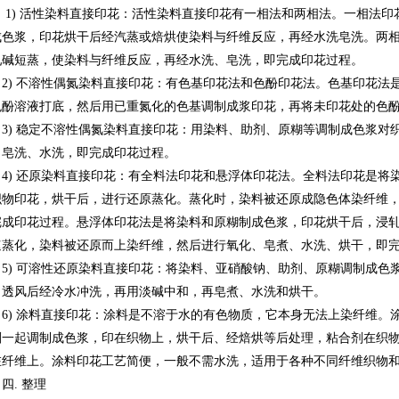
1) 活性染料直接印花：活性染料直接印花有一相法和两相法。一相法
成色浆，印花烘干后经汽蒸或焙烘使染料与纤维反应，再经水洗皂洗。两
轧碱短蒸，使染料与纤维反应，再经水洗、皂洗，即完成印花过程。
2) 不溶性偶氮染料直接印花：有色基印花法和色酚印花法。色基印花法
色酚溶液打底，然后用已重氮化的色基调制成浆印花，再将未印花处的色
3) 稳定不溶性偶氮染料直接印花：用染料、助剂、原糊等调制成色浆对
、皂洗、水洗，即完成印花过程。
4) 还原染料直接印花：有全料法印花和悬浮体印花法。全料法印花是将
织物印花，烘干后，进行还原蒸化。蒸化时，染料被还原成隐色体染纤维
完成印花过程。悬浮体印花法是将染料和原糊制成色浆，印花烘干后，浸
速蒸化，染料被还原而上染纤维，然后进行氧化、皂煮、水洗、烘干，即
5) 可溶性还原染料直接印花：将染料、亚硝酸钠、助剂、原糊调制成色
，透风后经冷水冲洗，再用淡碱中和，再皂煮、水洗和烘干。
6) 涂料直接印花：涂料是不溶于水的有色物质，它本身无法上染纤维。
剂一起调制成色浆，印在织物上，烘干后、经焙烘等后处理，粘合剂在织
在纤维上。涂料印花工艺简便，一般不需水洗，适用于各种不同纤维织物
四. 整理