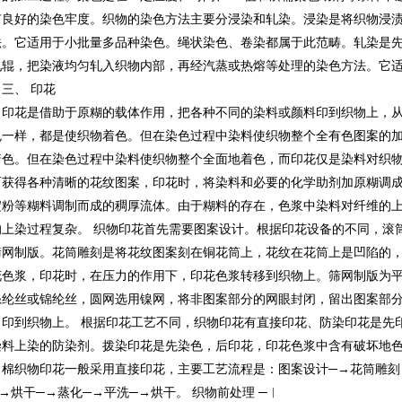
有良好的染色牢度。织物的染色方法主要分浸染和轧染。浸染是将织物浸
法。它适用于小批量多品种染色。绳状染色、卷染都属于此范畴。轧染是
轧辊，把染液均匀轧入织物内部，再经汽蒸或热熔等处理的染色方法。它
三、 印花
印花是借助于原糊的载体作用，把各种不同的染料或颜料印到织物上，
色一样，都是使织物着色。但在染色过程中染料使织物整个全有色图案的
着色。但在染色过程中染料使织物整个全面地着色，而印花仅是染料对织
而获得各种清晰的花纹图案，印花时，将染料和必要的化学助剂加原糊调
淀粉等糊料调制而成的稠厚流体。由于糊料的存在，色浆中染料对纤维的
的上染过程复杂。 织物印花首先需要图案设计。根据印花设备的不同，滚
筛网制版。花筒雕刻是将花纹图案刻在铜花筒上，花纹在花筒上是凹陷的
花色浆，印花时，在压力的作用下，印花色浆转移到织物上。筛网制版为
涤纶丝或锦纶丝，圆网选用镍网，将非图案部分的网眼封闭，留出图案部
，印到织物上。 根据印花工艺不同，织物印花有直接印花、防染印花是先
染料上染的防染剂。拨染印花是先染色，后印花，印花色浆中含有破坏地
棉织物印花一般采用直接印花，主要工艺流程是：图案设计─→花筒雕刻（
→烘干─→蒸化─→平洗─→烘干。 织物前处理 ─︱