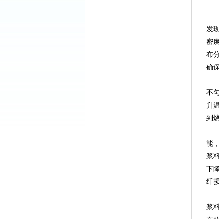
发
密
布
确
不
升
到
能
浆
下
纤
浆