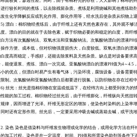
的布面较黄，渗透性差。同时，由于有棉籽壳的存在，大大影响了棉布的
中进行较长时间的煮练，以去除残留杂质。煮练是利用烧碱和其他煮练助
壳发生化学降解反应或乳化作用、膨化作用等，经水洗后使杂质从织物上
5) 漂白：棉织物经煮练后，由于纤维上还有天然色素存在，其外观不够
艳度。漂白的目的就在于去除色素，赋于织物必要的和稳定的白度，而纤
漂白方法有次氮酸钠法、双氧水法和亚氯酸钠法。次氯酸钠漂白的漂液PH值
，操作方便、成本低，但对织物强度损伤大，白度较低。双氧水漂白的漂液P
物白度高而稳定，手感好，还能去除浆料及天然杂质。缺点是对设备要求
合，能使退浆、煮练、漂白一次完成。亚氯酸钠漂白的漂液PH值为4～4.
伤小的优点，但漂白时易产生有毒气体，污染环境，腐蚀设备，设备需要
定限制。次氯酸钠和亚氯酸钠漂白后都要进行脱氯，以防织物在存在过程
6) 丝光：丝光是指棉织物在室温或低温下，在经纬方向上都受到张力的
物性能的加工过程。棉织物经过丝光后，由于纤维膨化，纤维纵向天然扭
有规律，因而增进了光泽。纤维无形定区的增加，使染色时染料的上染率
，同时还有定形作用。丝光后，一定要采用冲吸去碱或蒸箱去碱，或平洗
。
2. 染色 染色是借染料与纤维发生物理或化学的结合，或用化学方法在
泽的加工过程。染色是在一定温度、时间、PH值和所需染色助剂等条件下