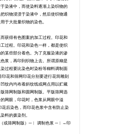
渍于染液中，而使染料逐渐上染织物的
先把织物浸渍于染液中，然后使织物通
适用于大批量织物的染色。
从而获得有色图案的加工过程。印花和
加工过程。印花和染色一样，都是使织
物的某些部分着色。为了克服染液的渗
成色浆，再印到织物上去。所谓原糊是
上染过程要比染色时染粉等糊料调制面
筒印花和筛网印花分别要进行花筒雕刻
，凹纹内均布着斜纹线或网点用以贮藏
平版筛网制版和圆网制版。平版筛网选
分的网眼，印花时，色浆从网眼中溢
印花后染色，而印花色浆中含有防止染
色染料的拨染剂。
或筛网制版）─︱ 调制色浆 ─︱→印