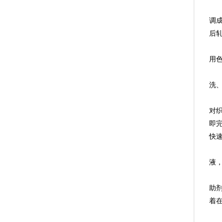
调
后
用
洗
对
即
快
液
助
着