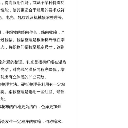
观，提高服用性能，或赋予某种特殊功
良性能，使其更适合于服用的要求或符
光、电光、轧纹以及机械预缩整理等。
用，使织物的经向伸长，纬向收缩，产
经过拉幅。拉幅整理是根据棉纤维在潮
状态，将织物门幅拉至规定尺寸，达到
织物外观的整理。轧光是指棉纤维在湿热
滑光洁，对光线的温反向程序降低，增
面轧出有立体感的凹凸花纹。
的整理方法。硬挺整理是利用有一定粘
感觉。柔软整理是选用一些油脂、蜡质
性能。
印花布的白地更为洁白，色泽更加鲜
后会发生一定程序的收缩，俗称缩水。