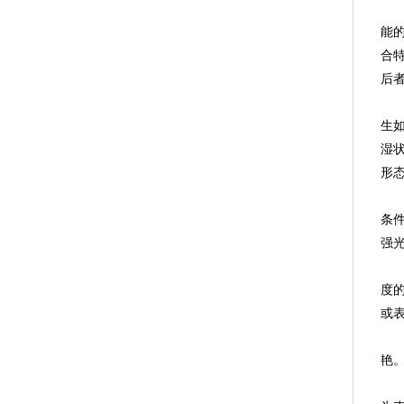
能
合
后
生
湿
形
条
强
度
或
艳