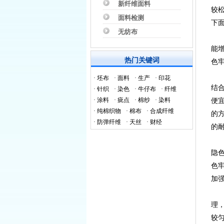
新纤维面料
较
面料检测
下
无纺布
能
热门关键词
色
·
坯布
·
面料
·
生产
·
印花
结
·
针织
·
染色
·
牛仔布
·
纤维
·
涂料
·
疵点
·
棉纱
·
染料
便
·
纯棉织物
·
棉布
·
合成纤维
的
·
防弹纤维
·
天丝
·
财经
的
隐
色
加
理
较