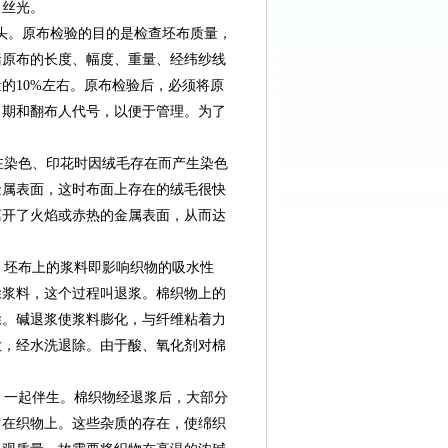
、丝光。
缝头。原布检验的目的是检查坯布质量，
括原布的长度、幅度、重量、经纬纱线
的10%左右。原布检验后，必须将原
日期和翻布人代号，以便于管理。为了
在染色、印花时因绒毛存在而产生染色
金属表面，这时布面上存在的绒毛很快
离开了火焰或赤热的金属表面，从而达
。坯布上的浆料即影响织物的吸水性
除浆料，这个过程叫退浆。棉织物上的
除。碱退浆使浆料膨化，与纤维粘着力
大，经水洗退除。由于酸、氧化剂对棉
）一起伴生。棉织物经退浆后，大部分
留在织物上。这些杂质的存在，使绵织