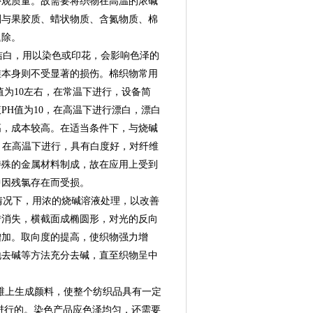
外观质量。故需要将织物在高温的浓碱
剂与果胶质、蜡状物质、含氮物质、棉
退除。
洁白，用以染色或印花，会影响色泽的
维本身则不受显著的损伤。棉织物常用
为10左右，在常温下进行，设备简
H值为10，在高温下进行漂白，漂白
高，成本较高。在适当条件下，与烧碱
5，在高温下进行，具有白度好，对纤维
特殊的金属材料制成，故在应用上受到
中因残氯存在而受损。
情况下，用浓的烧碱溶液处理，以改善
转消失，横截面成椭圆形，对光的反向
增加。取向度的提高，使织物强力增
地去碱等方法充分去碱，直至织物呈中
纤维上生成颜料，使整个纺织品具有一定
进行的。染色产品应色泽均匀，还需要