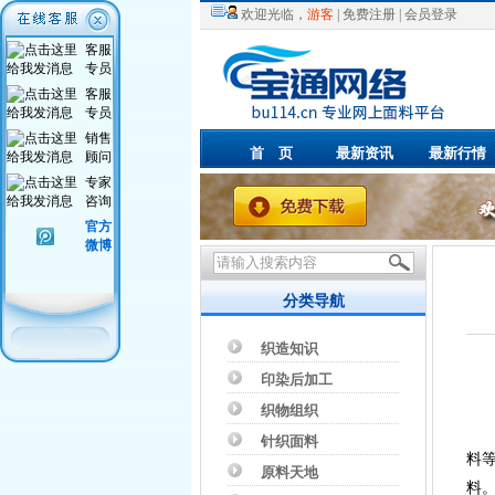
欢迎光临，
游客
|
免费注册
|
会员登录
客服
专员
客服
专员
销售
首 页
最新资讯
最新行情
顾问
专家
咨询
官方
微博
分类导航
织造知识
印染后加工
织物组织
针织面料
料
原料天地
料